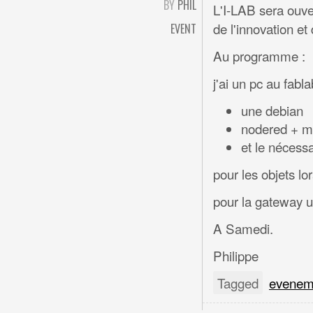
BY
PHIL
L'I-LAB sera ouv
de l'innovation 
EVENT
Au programme :
j'ai un pc au fabl
une debian
nodered + mos
et le nécessa
pour les objets l
pour la gateway u
A Samedi.
Philippe
Tagged
evenem